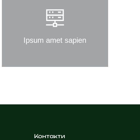
Ipsum amet sapien
Curabitur lacinia, sapien et hendrerit
tincidunt, ante urna interdum nunc,
quis venenatis quam ipsum ac velit.
Ipsum amet sapien
Details
Контакти