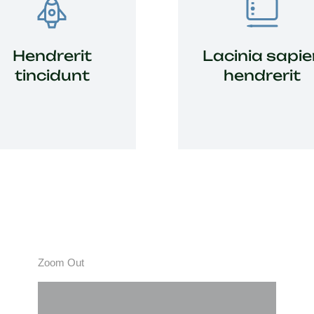
interdum nunc, quis
venenatis quam ipsum ac
Hendrerit
Lacinia sapie
velit.
tincidunt
hendrerit
View Details
Zoom Out