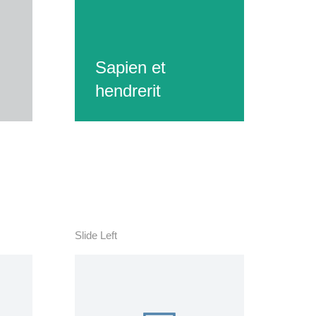
ante urna
quis vene
ipsum ac v
Sapien et
hendrerit
Details
Slide Left
Curabitur l