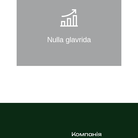
Nulla glavrida
Curabitur lacinia, sapien et hendrerit
tincidunt, ante urna interdum nunc,
quis venenatis quam ipsum ac velit.
Nulla glavrida
Details
Компанія