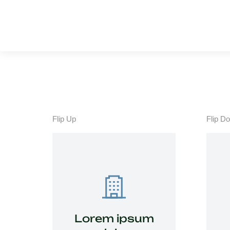
Flip Up
Flip D
View Details
venenatis!
Lorem ipsum
urna interdum nunc, quis