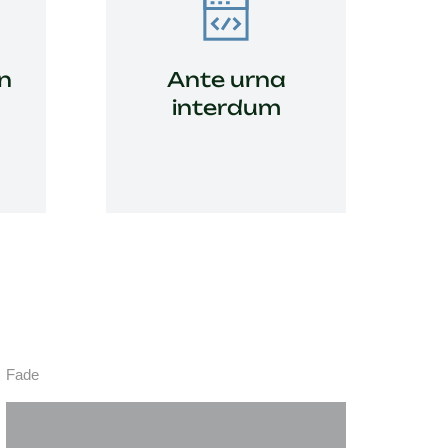
hendrerit
urna inte
venenatis
n
Ante urna
interdum
Vi
Fade