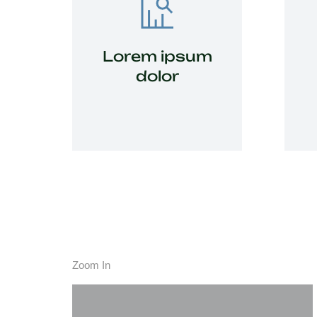
Lorem ipsum
dolor
Lacinia sapien - et
hendrerit tincidunt, ante
urna interdum nunc, quis
Zoom In
venenatis!
View Details